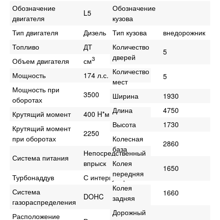
Обозначение
Обозначение
L5
двигателя
кузова
Тип двигателя
Дизель
Тип кузова
внедорожник
Топливо
ДТ
Количество
5
дверей
3
Объем двигателя
см
Количество
Мощность
174 л.с.
5
мест
Мощность при
3500
Ширина
1930
оборотах
Длина
4750
Крутящий момент
400 H*м
Высота
1730
Крутящий момент
2250
при оборотах
Колесная
2860
база
Непосредственный
Система питания
впрыск
Колея
1650
передняя
Турбонаддув
С интеркулером
Колея
Система
1660
DOHC
задняя
газораспределения
Дорожный
Расположение