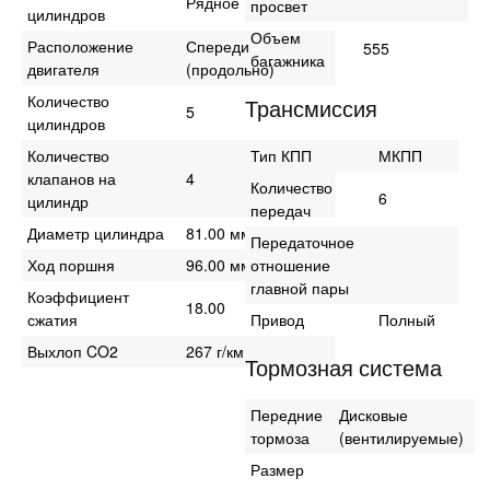
Рядное
просвет
цилиндров
Объем
Расположение
Спереди
555
багажника
двигателя
(продольно)
Количество
Трансмиссия
5
цилиндров
Количество
Тип КПП
МКПП
клапанов на
4
Количество
6
цилиндр
передач
Диаметр цилиндра
81.00 мм
Передаточное
Ход поршня
96.00 мм
отношение
главной пары
Коэффициент
18.00
сжатия
Привод
Полный
Выхлоп CO2
267 г/км
Тормозная система
Передние
Дисковые
тормоза
(вентилируемые)
Размер