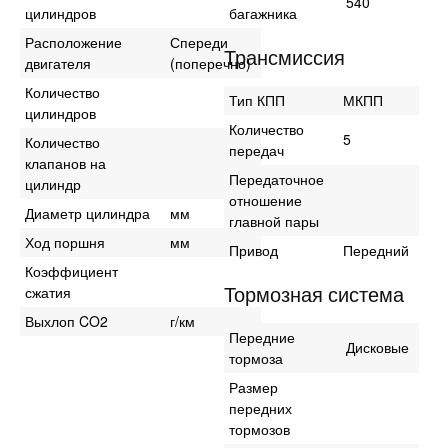
540
цилиндров
багажника
Расположение
Спереди
Трансмиссия
двигателя
(поперечно)
Количество
Тип КПП
МКПП
цилиндров
Количество
5
Количество
передач
клапанов на
Передаточное
цилиндр
отношение
Диаметр цилиндра
мм
главной пары
Ход поршня
мм
Привод
Передний
Коэффициент
Тормозная система
сжатия
Выхлоп CO2
г/км
Передние
Дисковые
тормоза
Размер
передних
тормозов