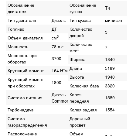
Обозначение
Обозначение
T4
двигателя
кузова
Тип двигателя
Дизель
Тип кузова
минивэн
Топливо
ДТ
Количество
5
дверей
3
Объем двигателя
см
Количество
Мощность
78 л.с.
7
мест
Мощность при
3700
Ширина
1840
оборотах
Длина
5189
Крутящий момент
164 H*м
Высота
1940
Крутящий момент
1800
при оборотах
Колесная база
3320
Дизель
Колея
Система питания
1589
Common rail
передняя
Турбонаддув
Колея задняя
1554
Система
Дорожный
газораспределения
просвет
Расположение
Объем