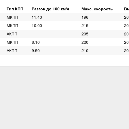
Тип КПП
Разгон до 100 км/ч
Макс. скорость
В
МКПП
11.40
196
20
МКПП
10.00
215
20
АКПП
205
20
МКПП
8.10
220
20
АКПП
9.50
210
20