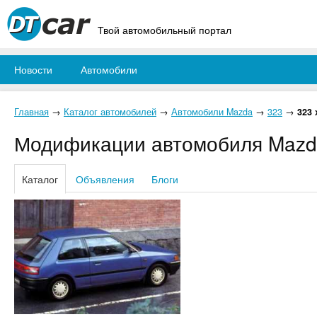
Твой автомобильный портал
Новости
Автомобили
Главная
→
Каталог автомобилей
→
Автомобили Mazda
→
323
→
323 
Модификации автомобиля Mazda
Каталог
Объявления
Блоги