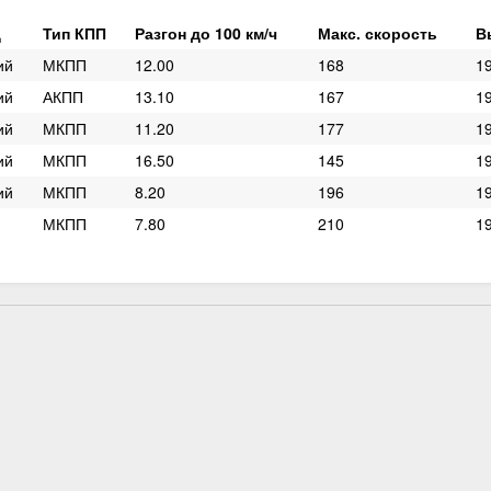
д
Тип КПП
Разгон до 100 км/ч
Макс. скорость
В
ий
МКПП
12.00
168
19
ий
АКПП
13.10
167
19
ий
МКПП
11.20
177
19
ий
МКПП
16.50
145
19
ий
МКПП
8.20
196
19
МКПП
7.80
210
19