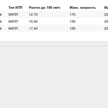
Тип КПП
Разгон до 100 км/ч
Макс. скорость
В
й
МКПП
12.70
170
20
й
МКПП
15.90
155
20
й
МКПП
17.40
155
20