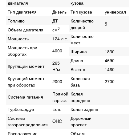
двигателя
кузова
Тип двигателя
Дизель
Тип кузова
универсал
Топливо
ДТ
Количество
5
дверей
3
Объем двигателя
см
Количество
Мощность
124 л.с.
мест
Мощность при
4000
Ширина
1830
оборотах
Длина
4690
265
Крутящий момент
H*м
Высота
1460
Крутящий момент
Колесная
2000
2700
при оборотах
база
Прямой
Колея
Система питания
впрыск
передняя
Турбонаддув
Есть
Колея задняя
Система
Дорожный
OHC
газораспределения
просвет
Расположение
Объем