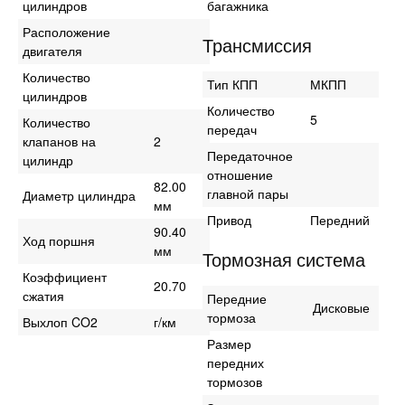
цилиндров
багажника
Расположение
Трансмиссия
двигателя
Количество
Тип КПП
МКПП
цилиндров
Количество
5
Количество
передач
клапанов на
2
Передаточное
цилиндр
отношение
82.00
главной пары
Диаметр цилиндра
мм
Привод
Передний
90.40
Ход поршня
мм
Тормозная система
Коэффициент
20.70
сжатия
Передние
Дисковые
тормоза
Выхлоп CO2
г/км
Размер
передних
тормозов