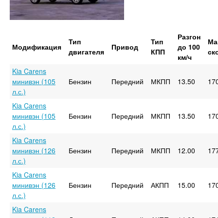
Разгон
Тип
Тип
Ма
Модификация
Привод
до 100
двигателя
КПП
ск
км/ч
Kia Carens
минивэн (105
Бензин
Передний
МКПП
13.50
17
л.с.)
Kia Carens
минивэн (105
Бензин
Передний
МКПП
13.50
17
л.с.)
Kia Carens
минивэн (126
Бензин
Передний
МКПП
12.00
17
л.с.)
Kia Carens
минивэн (126
Бензин
Передний
АКПП
15.00
17
л.с.)
Kia Carens