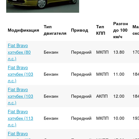
Разгон
Тип
Тип
Ма
Модификация
Привод
до 100
двигателя
КПП
ск
км/ч
Fiat Bravo
хэтчбек (80
Бензин
Передний
МКПП
13.80
17
л.с.)
Fiat Bravo
хэтчбек (103
Бензин
Передний
МКПП
11.00
18
л.с.)
Fiat Bravo
хэтчбек (103
Бензин
Передний
АКПП
12.00
18
л.с.)
Fiat Bravo
хэтчбек (113
Бензин
Передний
МКПП
10.00
19
л.с.)
Fiat Bravo